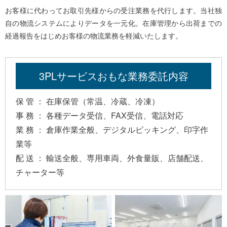
お客様に代わってお取引先様からの受注業務を代行します。当社独
自の物流システムによりデータを一元化。在庫管理から出荷までの
経過報告をはじめお客様の物流業務を軽減いたします。
3PLサービスおもな業務委託内容
保 管 ： 在庫保管（常温、冷蔵、冷凍）
事 務 ： 各種データ受信、FAX受信、電話対応
業 務 ： 倉庫作業全般、デジタルピッキング、印字作
業等
配 送 ： 輸送全般、専用車両、外食量販、店舗配送、
チャーター等